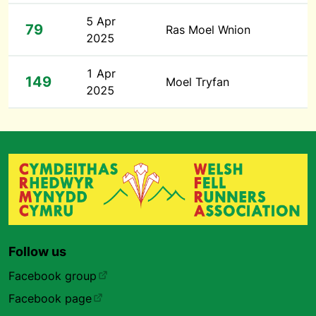
5 Apr
79
Ras Moel Wnion
2025
1 Apr
149
Moel Tryfan
2025
Follow us
Facebook group
Facebook page