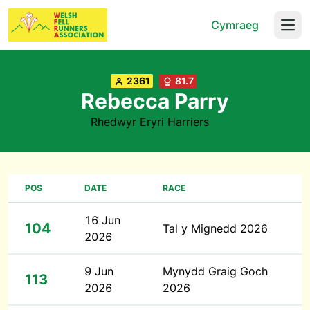
Cymraeg
Open
2361
81.7
Rebecca Parry
Rhedwyr Eryri Harriers
POS
DATE
RACE
16 Jun
104
Tal y Mignedd 2026
2026
9 Jun
Mynydd Graig Goch
113
2026
2026