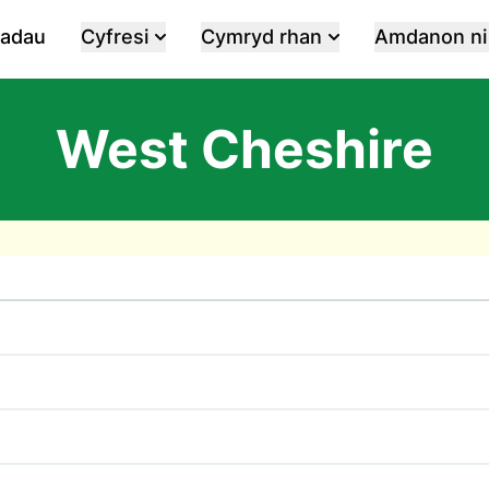
iadau
Cyfresi
Cymryd rhan
Amdanon ni
West Cheshire