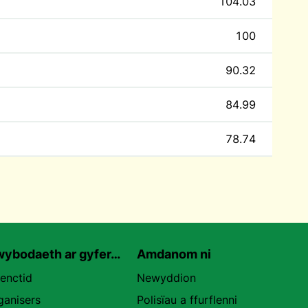
104.03
100
90.32
84.99
78.74
ybodaeth ar gyfer…
Amdanom ni
uenctid
Newyddion
ganisers
Polisïau a ffurflenni