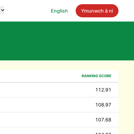
English
Ymunwch â ni
RANKING SCORE
112.91
108.97
107.68