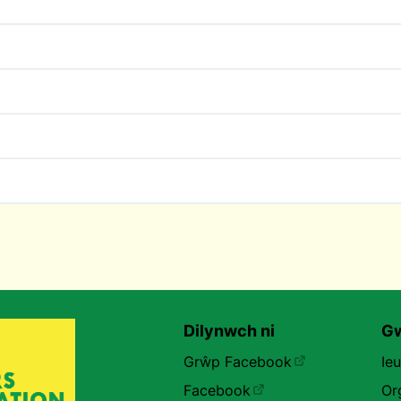
Dilynwch ni
Gw
Grŵp Facebook
Ie
Facebook
Or