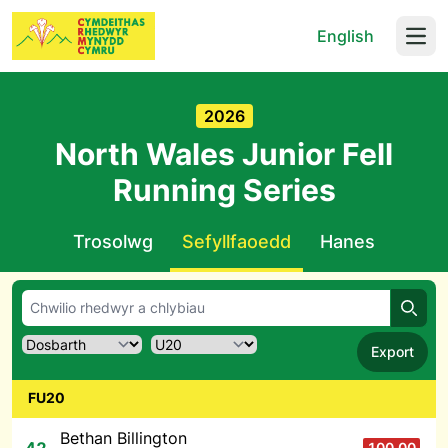
English
Open
2026
North Wales Junior Fell
Running Series
Trosolwg
Sefyllfaoedd
Hanes
Chwil
Export
FU20
Bethan Billington
100.00