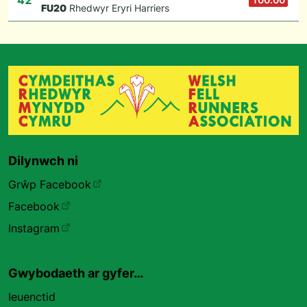
42
F
U20
Rhedwyr Eryri Harriers
Dilynwch ni
Grŵp Facebook
Facebook
Instagram
Gwybodaeth ar gyfer…
Ieuenctid