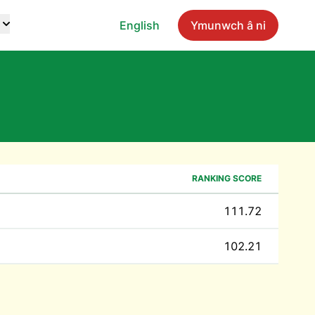
English
Ymunwch â ni
RANKING SCORE
111.72
102.21