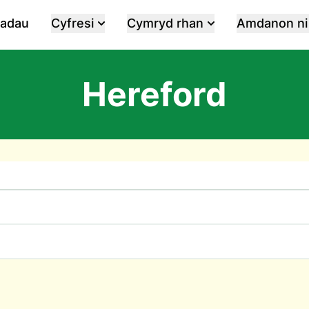
iadau
Cyfresi
Cymryd rhan
Amdanon ni
Hereford