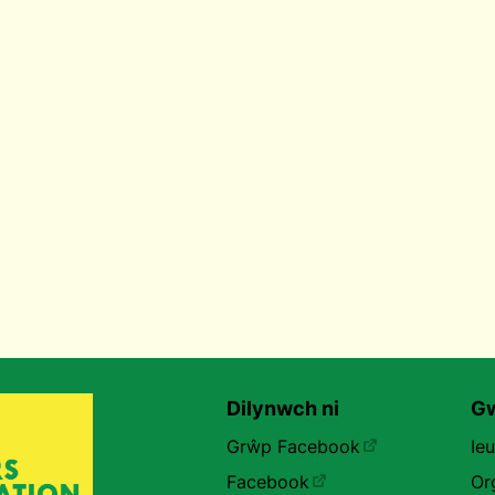
Dilynwch ni
Gw
Grŵp Facebook
Ie
Facebook
Or