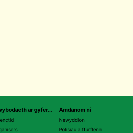
ybodaeth ar gyfer…
Amdanom ni
uenctid
Newyddion
ganisers
Polisïau a ffurflenni