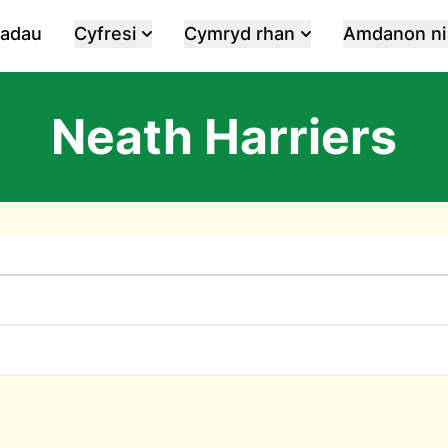
iadau
Cyfresi
Cymryd rhan
Amdanon ni
Neath Harriers