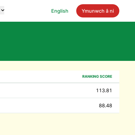
English
Ymunwch â ni
RANKING SCORE
113.81
88.48