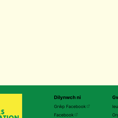
Dilynwch ni
Gw
Grŵp Facebook
Ie
Facebook
Or