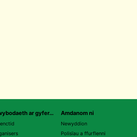
ybodaeth ar gyfer…
Amdanom ni
uenctid
Newyddion
ganisers
Polisïau a ffurflenni