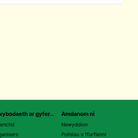
ybodaeth ar gyfer…
Amdanom ni
uenctid
Newyddion
ganisers
Polisïau a ffurflenni