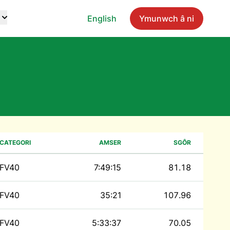
English
Ymunwch â ni
CATEGORI
AMSER
SGÔR
FV40
7:49:15
81.18
FV40
35:21
107.96
FV40
5:33:37
70.05