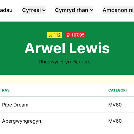
iadau
Cyfresi
Cymryd rhan
Amdanon ni
112
107.95
Arwel Lewis
Rhedwyr Eryri Harriers
RAS
CATEGORI
Pipe Dream
MV60
Abergwyngregyn
MV60