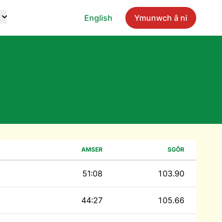
English
Ymunwch â ni
AMSER
SGÔR
51:08
103.90
44:27
105.66