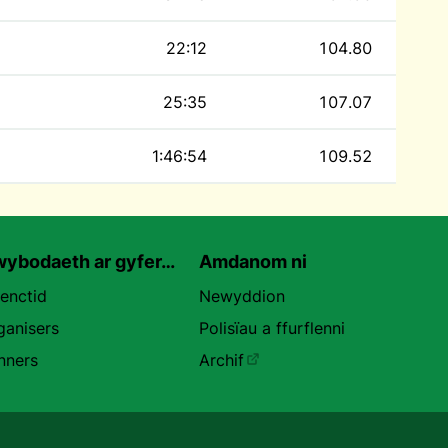
22:12
104.80
25:35
107.07
1:46:54
109.52
ybodaeth ar gyfer…
Amdanom ni
uenctid
Newyddion
ganisers
Polisïau a ffurflenni
nners
Archif