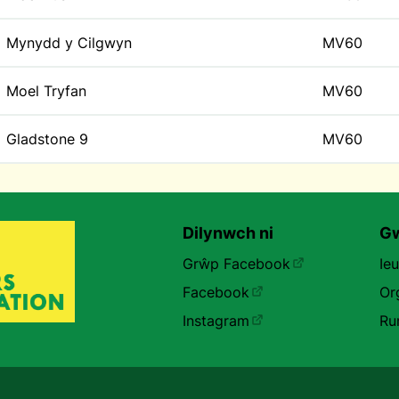
Mynydd y Cilgwyn
MV60
Moel Tryfan
MV60
Gladstone 9
MV60
Dilynwch ni
Gw
Grŵp Facebook
Ie
Facebook
Or
Instagram
Ru