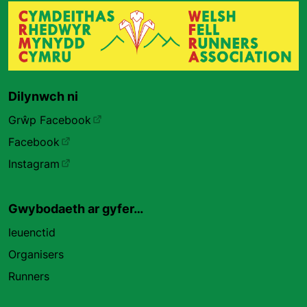
Dilynwch ni
Grŵp Facebook
Facebook
Instagram
Gwybodaeth ar gyfer…
Ieuenctid
Organisers
Runners