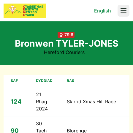
English
Open
79.6
Bronwen TYLER-JONES
Hereford Couriers
SAF
DYDDIAD
RAS
21
124
Rhag
Skirrid Xmas Hill Race
2024
30
90
Tach
Blorenge