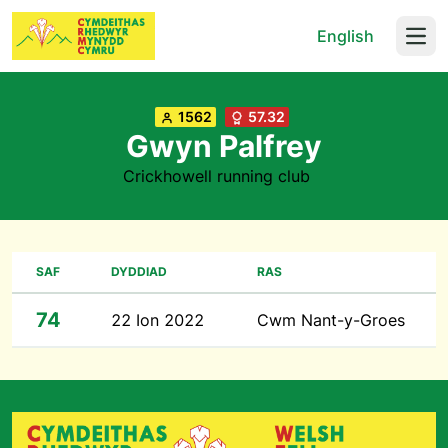
English
Open
1562
57.32
Gwyn Palfrey
Crickhowell running club
SAF
DYDDIAD
RAS
74
22 Ion 2022
Cwm Nant-y-Groes