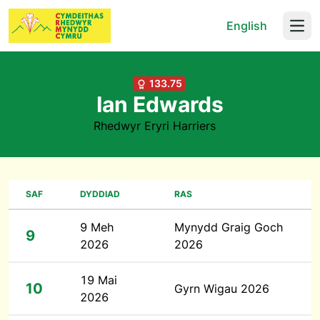
English
Open
133.75
Ian Edwards
Rhedwyr Eryri Harriers
SAF
DYDDIAD
RAS
9 Meh
Mynydd Graig Goch
9
2026
2026
19 Mai
10
Gyrn Wigau 2026
2026