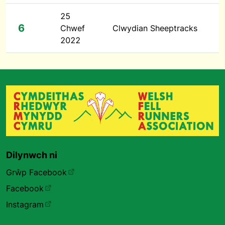
25
6
Chwef
Clwydian Sheeptracks
2022
Dilynwch ni
Grŵp Facebook
Facebook
Instagram