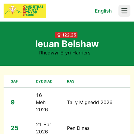
English
Open
122.25
Ieuan Belshaw
Rhedwyr Eryri Harriers
SAF
DYDDIAD
RAS
16
9
Meh
Tal y Mignedd 2026
2026
21 Ebr
25
Pen Dinas
2026