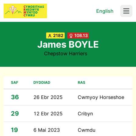
English
Open
2182
108.13
James BOYLE
Chepstow Harriers
SAF
DYDDIAD
RAS
36
26 Ebr 2025
Cwmyoy Horseshoe
29
12 Ebr 2025
Cribyn
19
6 Mai 2023
Cwmdu