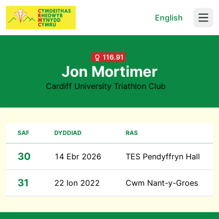
English
Open
116.91
Jon Mortimer
Cardiff University Triathlon Club
SAF
DYDDIAD
RAS
30
14 Ebr 2026
TES Pendyffryn Hall
31
22 Ion 2022
Cwm Nant-y-Groes