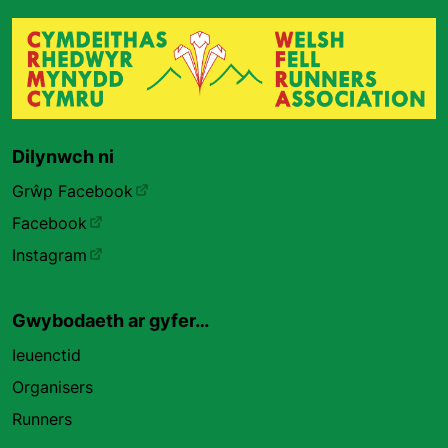
Dilynwch ni
Grŵp Facebook
Facebook
Instagram
Gwybodaeth ar gyfer…
Ieuenctid
Organisers
Runners