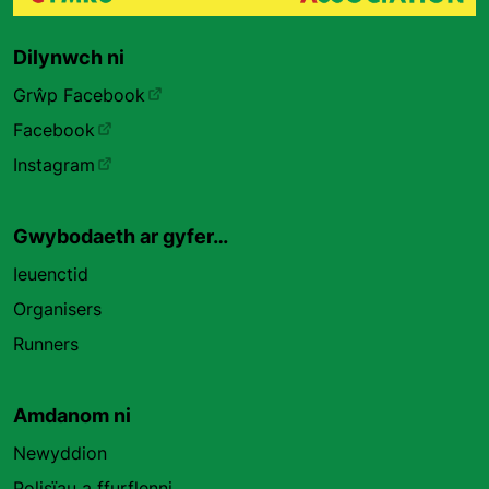
Dilynwch ni
Grŵp Facebook
Facebook
Instagram
Gwybodaeth ar gyfer…
Ieuenctid
Organisers
Runners
Amdanom ni
Newyddion
Polisïau a ffurflenni