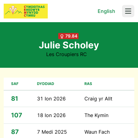
English
Open
79.84
Julie Scholey
Les Croupiers RC
SAF
DYDDIAD
RAS
81
31 Ion 2026
Craig yr Allt
107
18 Ion 2026
The Kymin
87
7 Medi 2025
Waun Fach