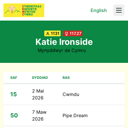
English
Open
1131
117.27
Katie Ironside
Mynyddwyr de Cymru
SAF
DYDDIAD
RAS
2 Mai
15
Cwmdu
2026
7 Maw
50
Pipe Dream
2026