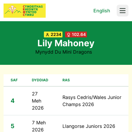
English
Open
2234
102.64
Lily Mahoney
Mynydd Du Mini Dragons
SAF
DYDDIAD
RAS
27
Rasys Cedris/Wales Junior
4
Meh
Champs 2026
2026
7 Meh
5
Llangorse Juniors 2026
2026