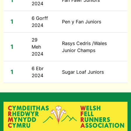
1
Fan Fawr Juniors
2024
6 Gorff
1
Pen y Fan Juniors
2024
29
Rasys Cedris /Wales
1
Meh
Junior Champs
2024
6 Ebr
1
Sugar Loaf Juniors
2024