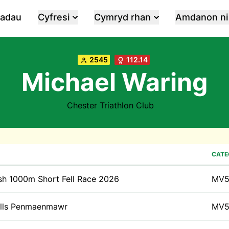
iadau
Cyfresi
Cymryd rhan
Amdanon ni
2545
112.14
Michael Waring
Chester Triathlon Club
CATE
sh 1000m Short Fell Race 2026
MV5
ills Penmaenmawr
MV5