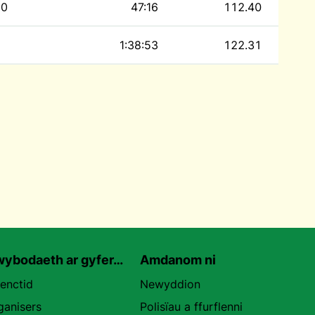
0
47:16
112.40
1:38:53
122.31
ybodaeth ar gyfer…
Amdanom ni
uenctid
Newyddion
ganisers
Polisïau a ffurflenni