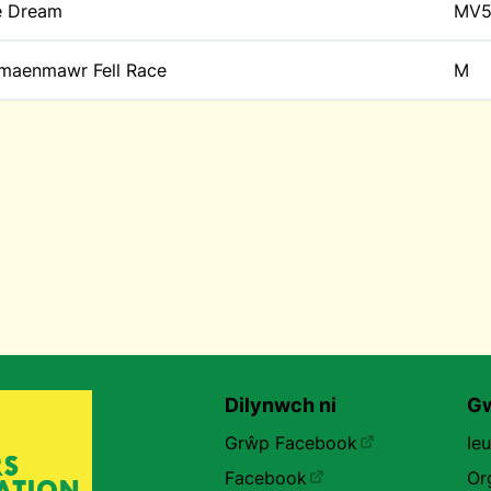
e Dream
MV5
maenmawr Fell Race
M
Dilynwch ni
Gw
Grŵp Facebook
Ie
Facebook
Or