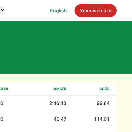
English
Ymunwch â ni
GORI
AMSER
SGÔR
0
2:46:43
99.84
0
40:47
114.01