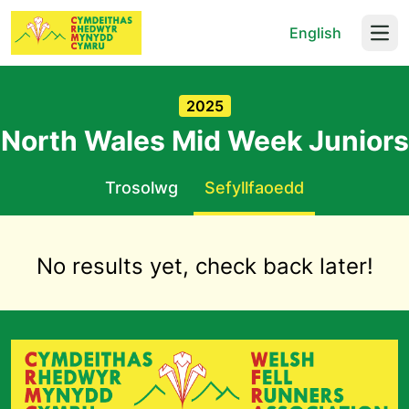
English
Open
2025
North Wales Mid Week Juniors
Trosolwg
Sefyllfaoedd
No results yet, check back later!