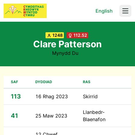
English
Open
1248
112.52
Clare Patterson
Mynydd Du
SAF
DYDDIAD
RAS
113
16 Rhag 2023
Skirrid
Llanbedr-
41
25 Maw 2023
Blaenafon
12 Chwef